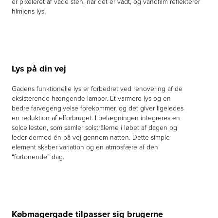
er pixeleret af våde sten, når det er vådt, og vandfilm reflekterer
himlens lys.
Lys på din vej
Gadens funktionelle lys er forbedret ved renovering af de
eksisterende hængende lamper. Et varmere lys og en
bedre farvegengivelse forekommer, og det giver ligeledes
en reduktion af elforbruget. I belægningen integreres en
solcellesten, som samler solstrålerne i løbet af dagen og
leder dermed én på vej gennem natten. Dette simple
element skaber variation og en atmosfære af den
“fortonende” dag.
Købmagergade tilpasser sig brugerne