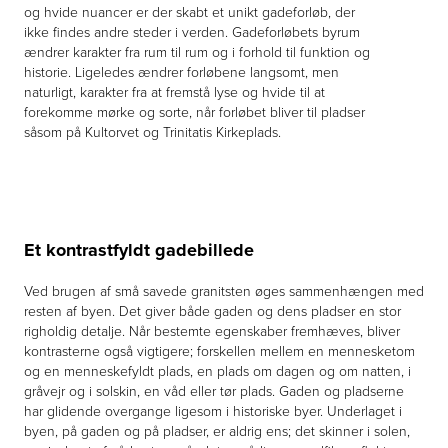
og hvide nuancer er der skabt et unikt gadeforløb, der
ikke findes andre steder i verden. Gadeforløbets byrum
ændrer karakter fra rum til rum og i forhold til funktion og
historie. Ligeledes ændrer forløbene langsomt, men
naturligt, karakter fra at fremstå lyse og hvide til at
forekomme mørke og sorte, når forløbet bliver til pladser
såsom på Kultorvet og Trinitatis Kirkeplads.
Et kontrastfyldt gadebillede
Ved brugen af små savede granitsten øges sammenhængen med
resten af byen. Det giver både gaden og dens pladser en stor
righoldig detalje. Når bestemte egenskaber fremhæves, bliver
kontrasterne også vigtigere; forskellen mellem en mennesketom
og en menneskefyldt plads, en plads om dagen og om natten, i
gråvejr og i solskin, en våd eller tør plads. Gaden og pladserne
har glidende overgange ligesom i historiske byer. Underlaget i
byen, på gaden og på pladser, er aldrig ens; det skinner i solen,