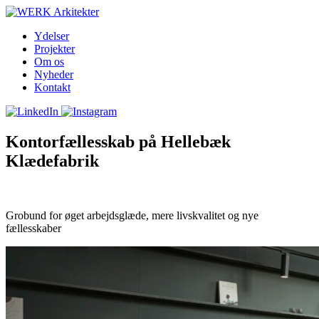
Ydelser
Projekter
Om os
Nyheder
Kontakt
Kontorfællesskab på Hellebæk
Klædefabrik
Grobund for øget arbejdsglæde, mere livskvalitet og nye
fællesskaber