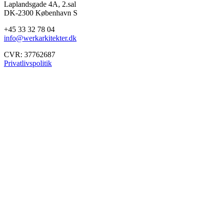
Laplandsgade 4A, 2.sal
DK-2300 København S
+45 33 32 78 04
info@werkarkitekter.dk
CVR: 37762687
Privatlivspolitik