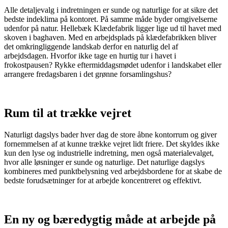
Alle detaljevalg i indretningen er sunde og naturlige for at sikre det
bedste indeklima på kontoret. På samme måde byder omgivelserne
udenfor på natur. Hellebæk Klædefabrik ligger lige ud til havet med
skoven i baghaven. Med en arbejdsplads på klædefabrikken bliver
det omkringliggende landskab derfor en naturlig del af
arbejdsdagen. Hvorfor ikke tage en hurtig tur i havet i
frokostpausen? Rykke eftermiddagsmødet udenfor i landskabet eller
arrangere fredagsbaren i det grønne forsamlingshus?
Rum til at trække vejret
Naturligt dagslys bader hver dag de store åbne kontorrum og giver
fornemmelsen af at kunne trække vejret lidt friere. Det skyldes ikke
kun den lyse og industrielle indretning, men også materialevalget,
hvor alle løsninger er sunde og naturlige. Det naturlige dagslys
kombineres med punktbelysning ved arbejdsbordene for at skabe de
bedste forudsætninger for at arbejde koncentreret og effektivt.
En ny og bæredygtig måde at arbejde på