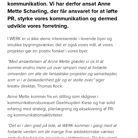
kommunikation. Vi har derfor ansat Anne
Mette Scharling, der får ansvaret for at løfte
PR, styrke vores kommunikation og dermed
udvikle vores forretning.
I WERK er vi ikke alene interesserede i levende byer og
smukke bygningsværker, det er også vores mål, at vores
projekter gør en positiv forskel i vores byer.
”Med ansættelsen af Anne Mette glæder vi os til at
komme endnu mere ud over rampen med at fortælle
omverden om alle de fantastiske projekter og samarbejder,
som vi i al beskedenhed går og er stolte over,”
siger
kreativ direktør, Thomas Kock.
Anne Mette kommer fra en stilling som rådgiver i
kommunikationsbureauet Geelmuyden Kiese og har solid
erfaring med strategi, planlægning og eksekvering af PR-
og kommunikationsaktiviteter:
”Det er i den grad på tide, at WERK kommer i gang med at
fortælle verden om de mange fine arkitektoniske værker,
som de har bag sig, og som er i støbeskeen. De har været