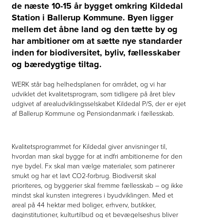
de næste 10-15 år bygget omkring Kildedal
Station i Ballerup Kommune. Byen ligger
mellem det åbne land og den tætte by og
har ambitioner om at sætte nye standarder
inden for biodiversitet, byliv, fællesskaber
og bæredygtige tiltag.
WERK står bag helhedsplanen for området, og vi har
udviklet det kvalitetsprogram, som tidligere på året blev
udgivet af arealudviklingsselskabet Kildedal P/S, der er ejet
af Ballerup Kommune og Pensiondanmark i fællesskab.
Kvalitetsprogrammet for Kildedal giver anvisninger til,
hvordan man skal bygge for at indfri ambitionerne for den
nye bydel. Fx skal man vælge materialer, som patinerer
smukt og har et lavt CO2-forbrug. Biodiversit skal
prioriteres, og byggerier skal fremme fællesskab – og ikke
mindst skal kunsten integreres i byudviklingen. Med et
areal på 44 hektar med boliger, erhverv, butikker,
daginstitutioner, kulturtilbud og et bevægelseshus bliver