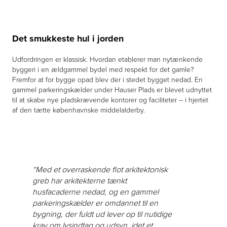
Det smukkeste hul i jorden
Udfordringen er klassisk. Hvordan etablerer man nytænkende
byggeri i en ældgammel bydel med respekt for det gamle?
Fremfor at for bygge opad blev der i stedet bygget nedad. En
gammel parkeringskælder under Hauser Plads er blevet udnyttet
til at skabe nye pladskrævende kontorer og faciliteter – i hjertet
af den tætte københavnske middelalderby.
“Med et overraskende flot arkitektonisk
greb har arkitekterne tænkt
husfacaderne nedad, og en gammel
parkeringskælder er omdannet til en
bygning, der fuldt ud lever op til nutidige
krav om lysindtag og udsyn, idet et