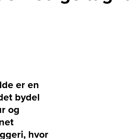
lde er en
det bydel
ur og
net
ggeri, hvor