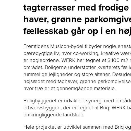
tagterrasser med frodige
haver, grønne parkomgiv
fællesskab går op i en hø
Fremtidens Musicon-bydel tilbyder nogle enes
bæredygtige liv, hvor co-working, kreative vær
er nøgleordene. WERK har tegnet et 3.100 m2 n
området. Boligerne understøtter kvarterets fæ
rummelige lejligheder og store altaner. Desuden
højsædet med taghaver, grønne parkomgivelser 
hvor træ er et gennemgående materiale.
Boligbyggeriet er udviklet i synergi med områd
erhvervsbyggeri, der er tegnet af Briq. WERK 
omkringliggende landskab.
Hele projektet er udviklet sammen med Briq o