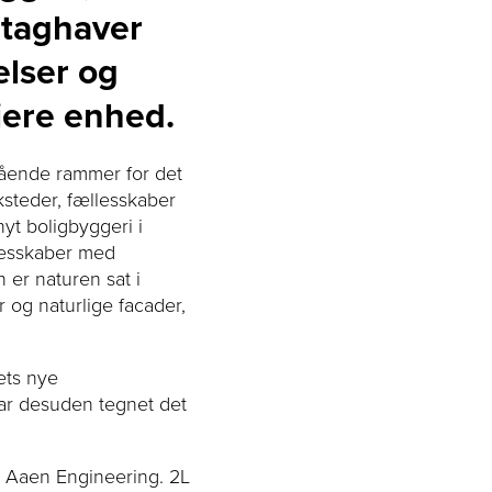
 taghaver
elser og
jere enhed.
tående rammer for det
ksteder, fællesskaber
yt boligbyggeri i
llesskaber med
 er naturen sat i
og naturlige facader,
ets nye
har desuden tegnet det
g Aaen Engineering. 2L