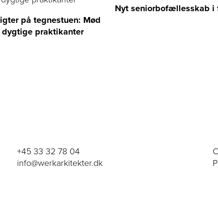
Nyt seniorbofællesskab i f
igter på tegnestuen: Mød
 dygtige praktikanter
+45 33 32 78 04
C
info@werkarkitekter.dk
P