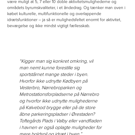
være muligt at 5, 7 eller 10 doble aktivitetsmulighederne og
områdets byrumskvaliteter, i et åndedrag. Og tænker man oven i
købet kulturelle, multifunktionelle og overlappende
idrætsfunktioner – ja så er mulighedsfeltet enormt for aktivitet,
bevægelse og ikke mindst vigtigt fællesskab.
“Kigger man sig konkret omkring, vil
man nemt kunne forestille sig
sportstårnet mange steder i byen.
Hvorfor ikke udnytte Kødbyen på
Vesterbro, Nørrebroparken og
Metrostationsforpladserne på Nørrebro
og hvorfor ikke udnytte mulighederne
på Kalvebod brygge eller på de store
åbne parkeringspladser i Ørestaden?
Toftegårds Plads i Valby eller vandfladen
i havnen er også oplagte muligheder for
mere boldspil og idræt i byen.”