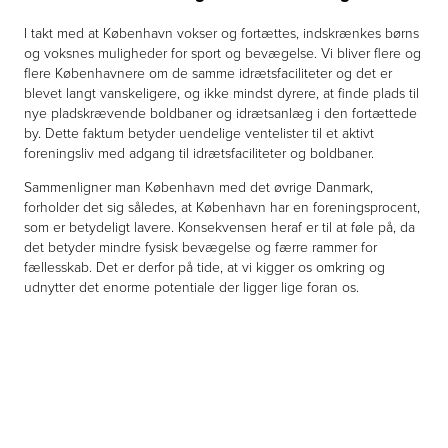
I takt med at København vokser og fortættes, indskrænkes børns
og voksnes muligheder for sport og bevægelse. Vi bliver flere og
flere Københavnere om de samme idrætsfaciliteter og det er
blevet langt vanskeligere, og ikke mindst dyrere, at finde plads til
nye pladskrævende boldbaner og idrætsanlæg i den fortættede
by. Dette faktum betyder uendelige ventelister til et aktivt
foreningsliv med adgang til idrætsfaciliteter og boldbaner.
Sammenligner man København med det øvrige Danmark,
forholder det sig således, at København har en foreningsprocent,
som er betydeligt lavere. Konsekvensen heraf er til at føle på, da
det betyder mindre fysisk bevægelse og færre rammer for
fællesskab. Det er derfor på tide, at vi kigger os omkring og
udnytter det enorme potentiale der ligger lige foran os.