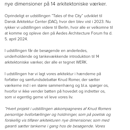
nye dimensioner på 14 arkitektoniske værker.
Oprindeligt er udstillingen ”Tales of the City” udviklet til
Dansk Arkitektur Center (DAC), hvor den blev vist i 2023. Nu
rykker vi udstillingen videre til Berlin, hvor alle er velkomne til
at komme og opleve den på Aedes Architecture Forum fra d.
5. april 2024.
I udstillingen får de besøgende en anderledes,
underholdende og tankevækkende introduktion til 14
arkitektoniske værker, der alle er tegnet WERK.
I udstillingen har vi lagt vores arkitektur i hænderne på
forfatter og samfundsdebattør Knud Romer, der sætter
værkerne ind i en større sammenhæng og bl.a. spørger os,
hvorfor vi ikke vender bøtten på hovedet og indretter os,
som vi egentlig gerne vil leve vores liv.
”Hvert projekt i udstillingen akkompagneres af Knud Romers
personlige livsfortællinger og holdninger, som på poetisk og
forskellig vis tilfører arkitekturen nye dimensioner, som med
garanti sætter tankerne i gang hos de besøgende. Vores