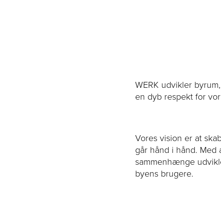
WERK udvikler byrum, d
en dyb respekt for vor
Vores vision er at ska
går hånd i hånd. Med a
sammenhænge udvikler 
byens brugere.