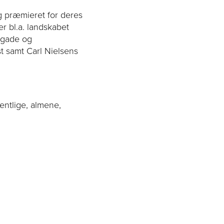
og præmieret for deres
er bl.a. landskabet
rgade og
 samt Carl Nielsens
entlige, almene,