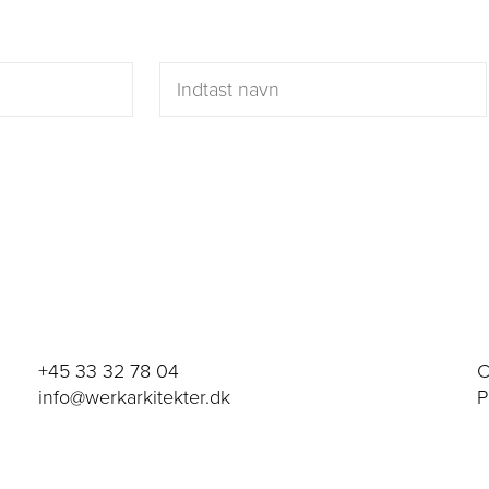
+45 33 32 78 04
C
info@werkarkitekter.dk
P