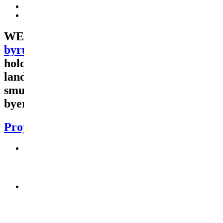
Försterweg 36-42
Hauser Plads
WERK arbejder med
byplanlægning
,
byrum
og
byggeri
. Vi er et tværfagligt
hold af arkitekter, planlæggere og
landskabsarkitekter. Sammen skaber vi
smukke, levende og langtidsholdbare
byer.
Projekter
Maritimt Center
Fantoft Campuspark