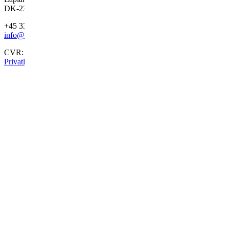
DK-2300 København S
+45 33 32 78 04
info@werkarkitekter.dk
CVR: 37762687
Privatlivspolitik