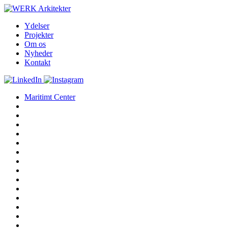
Ydelser
Projekter
Om os
Nyheder
Kontakt
Maritimt Center
Kanalgaarden
Fantoft Campuspark
The Market
Boliger i Hellebæk Klædefabrik
Rødovre Rådhusfunktioner
BücherGarten
Vesterport
Kultorvet
Landskab foran Noma
The Beehive
Center for Renhold
børneHAVEN
Museumshaven foran SMK
Købmagergade